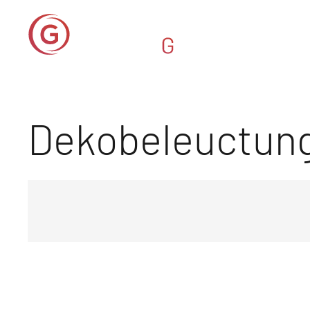
Dekobeleuctun